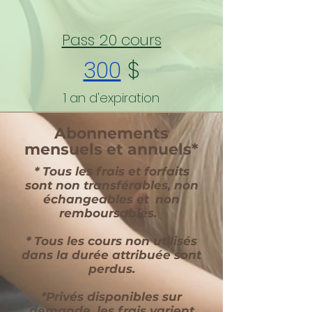
Pass 20 cours
300
$
1 an d'expiration
Abonnements
mensuels et annuels*
* Tous les frais et forfaits
sont non transférables, non
échangeables et
non
remboursables.
* Tous les cours non utilisés
dans la durée attribuée sont
perdus.
*Privés disponibles sur
demande, les frais varient