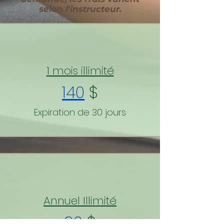
selon l'instructeur.
1 mois illimité
140
$
Expiration de 30 jours
Annuel Illimité
90
$