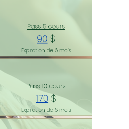
Pass 5 cours
90
$
Expiration de 6 mois
Pass 10 cours
170
$
Expiration de 6 mois